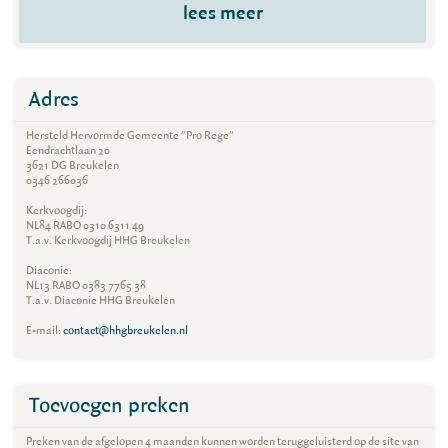
lees meer
Adres
Hersteld Hervormde Gemeente "Pro Rege"
Eendrachtlaan 20
3621 DG Breukelen
0346 266036
Kerkvoogdij:
NL84 RABO 0310 6311 49
T.a.v. Kerkvoogdij HHG Breukelen
Diaconie:
NL13 RABO 0383 7765 38
T.a.v. Diaconie HHG Breukelen
E-mail:
contact@hhgbreukelen.nl
Toevoegen preken
Preken van de afgelopen 4 maanden kunnen worden teruggeluisterd op de site van