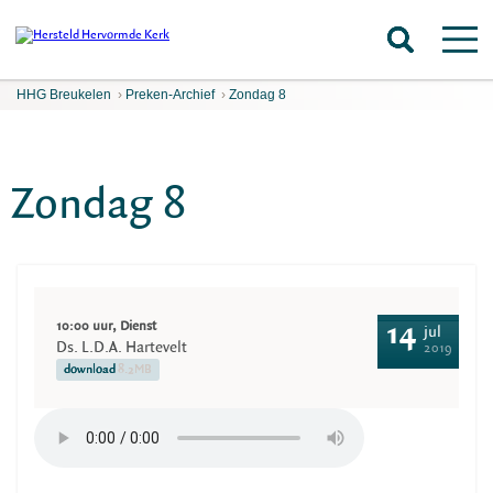
HHG Breukelen
›
Preken-Archief
›
Zondag 8
Zondag 8
10:00 uur, Dienst
14
jul
Ds. L.D.A. Hartevelt
2019
download
8.2MB