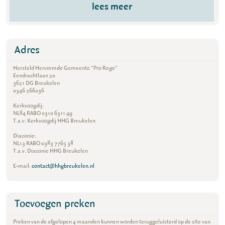
lees meer
Adres
Hersteld Hervormde Gemeente "Pro Rege"
Eendrachtlaan 20
3621 DG Breukelen
0346 266036
Kerkvoogdij:
NL84 RABO 0310 6311 49
T.a.v. Kerkvoogdij HHG Breukelen
Diaconie:
NL13 RABO 0383 7765 38
T.a.v. Diaconie HHG Breukelen
E-mail:
contact@hhgbreukelen.nl
Toevoegen preken
Preken van de afgelopen 4 maanden kunnen worden teruggeluisterd op de site van