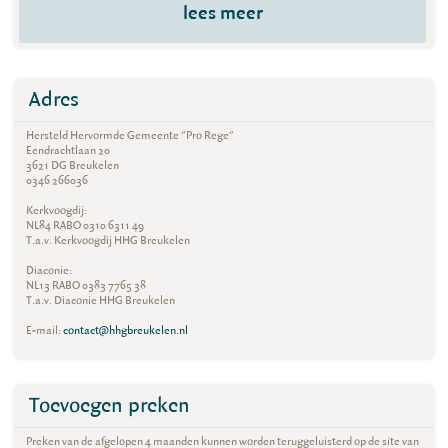
lees meer
Adres
Hersteld Hervormde Gemeente "Pro Rege"
Eendrachtlaan 20
3621 DG Breukelen
0346 266036
Kerkvoogdij:
NL84 RABO 0310 6311 49
T.a.v. Kerkvoogdij HHG Breukelen
Diaconie:
NL13 RABO 0383 7765 38
T.a.v. Diaconie HHG Breukelen
E-mail:
contact@hhgbreukelen.nl
Toevoegen preken
Preken van de afgelopen 4 maanden kunnen worden teruggeluisterd op de site van