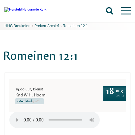
HHG Breukelen
›
Preken-Archief
›
Romeinen 12:1
Romeinen 12:1
19:00 uur, Dienst
18
aug
Knd W.H. Hoorn
2019
download
9.0MB