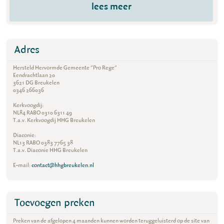
lees meer
Adres
Hersteld Hervormde Gemeente "Pro Rege"
Eendrachtlaan 20
3621 DG Breukelen
0346 266036
Kerkvoogdij:
NL84 RABO 0310 6311 49
T.a.v. Kerkvoogdij HHG Breukelen
Diaconie:
NL13 RABO 0383 7765 38
T.a.v. Diaconie HHG Breukelen
E-mail:
contact@hhgbreukelen.nl
Toevoegen preken
Preken van de afgelopen 4 maanden kunnen worden teruggeluisterd op de site van