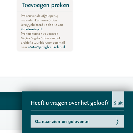
Toevoegen preken
Preken van de afgelopen 4
maanden kunnen worden
teruggeluisterd op de site van
kerkomroep.nl
.
Preken kunnen op verzoek
toegevoegd worden aan het
archief, stuur hiervoor een mail
naar
contact@hhgbreukelen.nl
Heeft u vragen over het geloof?
Sluit
Ga naar zien-en-geloven.nl