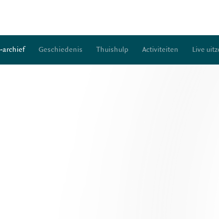
-archief
Geschiedenis
Thuishulp
Activiteiten
Live uit