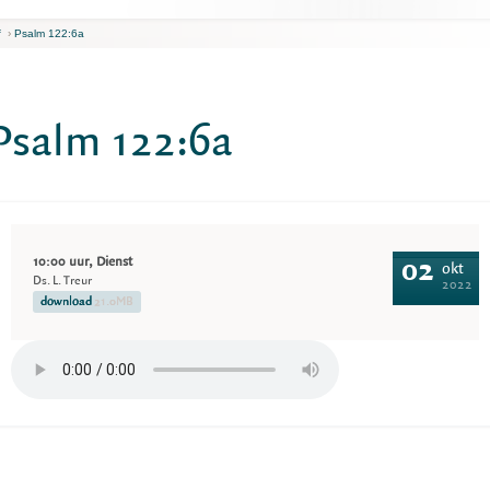
f
›
Psalm 122:6a
Psalm 122:6a
10:00 uur, Dienst
02
okt
Ds. L. Treur
2022
download
21.0MB