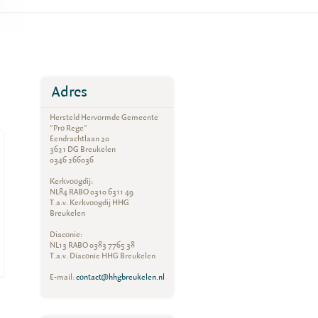
Adres
Hersteld Hervormde Gemeente
"Pro Rege"
Eendrachtlaan 20
3621 DG Breukelen
0346 266036
Kerkvoogdij:
NL84 RABO 0310 6311 49
T.a.v. Kerkvoogdij HHG
Breukelen
Diaconie:
NL13 RABO 0383 7765 38
T.a.v. Diaconie HHG Breukelen
E-mail:
contact@hhgbreukelen.nl