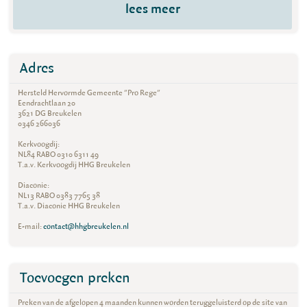
lees meer
Adres
Hersteld Hervormde Gemeente "Pro Rege"
Eendrachtlaan 20
3621 DG Breukelen
0346 266036
Kerkvoogdij:
NL84 RABO 0310 6311 49
T.a.v. Kerkvoogdij HHG Breukelen
Diaconie:
NL13 RABO 0383 7765 38
T.a.v. Diaconie HHG Breukelen
E-mail:
contact@hhgbreukelen.nl
Toevoegen preken
Preken van de afgelopen 4 maanden kunnen worden teruggeluisterd op de site van