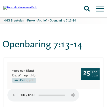
HHG Breukelen
›
Preken-Archief
›
Openbaring 7:13-14
Openbaring 7:13-14
10:00 uur, Dienst
25
apr
Ds. W.J. op 't Hof
2021
download
27.9MB