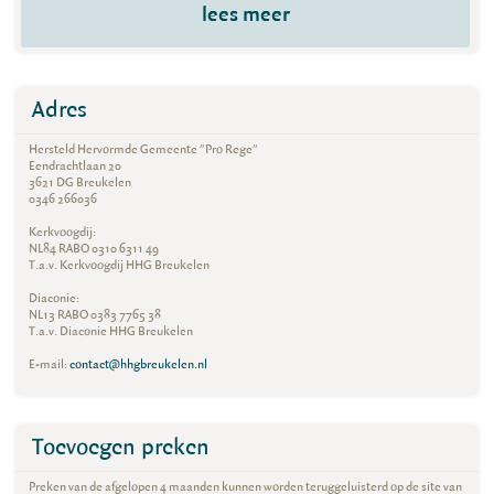
lees meer
Adres
Hersteld Hervormde Gemeente "Pro Rege"
Eendrachtlaan 20
3621 DG Breukelen
0346 266036
Kerkvoogdij:
NL84 RABO 0310 6311 49
T.a.v. Kerkvoogdij HHG Breukelen
Diaconie:
NL13 RABO 0383 7765 38
T.a.v. Diaconie HHG Breukelen
E-mail:
contact@hhgbreukelen.nl
Toevoegen preken
Preken van de afgelopen 4 maanden kunnen worden teruggeluisterd op de site van