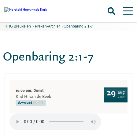
HHG Breukelen
›
Preken-Archief
›
Openbaring 2:1-7
Openbaring 2:1-7
10:00 uur, Dienst
29
aug
Knd H. van de Beek
2021
download
18.7MB