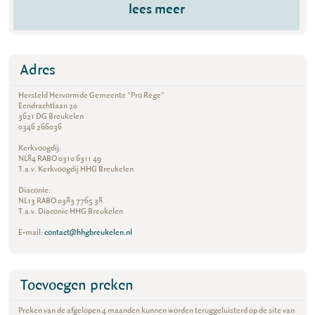
lees meer
Adres
Hersteld Hervormde Gemeente "Pro Rege"
Eendrachtlaan 20
3621 DG Breukelen
0346 266036
Kerkvoogdij:
NL84 RABO 0310 6311 49
T.a.v. Kerkvoogdij HHG Breukelen
Diaconie:
NL13 RABO 0383 7765 38
T.a.v. Diaconie HHG Breukelen
E-mail:
contact@hhgbreukelen.nl
Toevoegen preken
Preken van de afgelopen 4 maanden kunnen worden teruggeluisterd op de site van