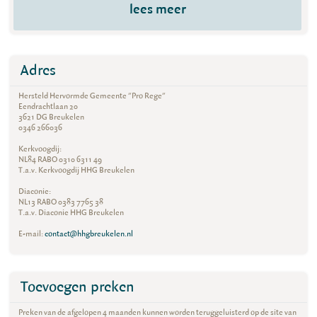
lees meer
Adres
Hersteld Hervormde Gemeente "Pro Rege"
Eendrachtlaan 20
3621 DG Breukelen
0346 266036
Kerkvoogdij:
NL84 RABO 0310 6311 49
T.a.v. Kerkvoogdij HHG Breukelen
Diaconie:
NL13 RABO 0383 7765 38
T.a.v. Diaconie HHG Breukelen
E-mail:
contact@hhgbreukelen.nl
Toevoegen preken
Preken van de afgelopen 4 maanden kunnen worden teruggeluisterd op de site van