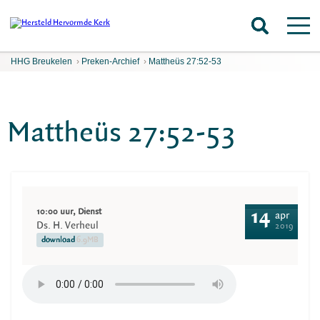
HHG Breukelen
›
Preken-Archief
›
Mattheüs 27:52-53
Mattheüs 27:52-53
10:00 uur, Dienst
14
apr
Ds. H. Verheul
2019
download
6.9MB