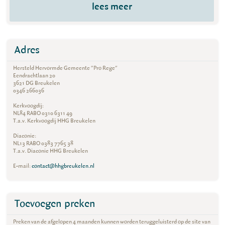
lees meer
Adres
Hersteld Hervormde Gemeente "Pro Rege"
Eendrachtlaan 20
3621 DG Breukelen
0346 266036
Kerkvoogdij:
NL84 RABO 0310 6311 49
T.a.v. Kerkvoogdij HHG Breukelen
Diaconie:
NL13 RABO 0383 7765 38
T.a.v. Diaconie HHG Breukelen
E-mail:
contact@hhgbreukelen.nl
Toevoegen preken
Preken van de afgelopen 4 maanden kunnen worden teruggeluisterd op de site van