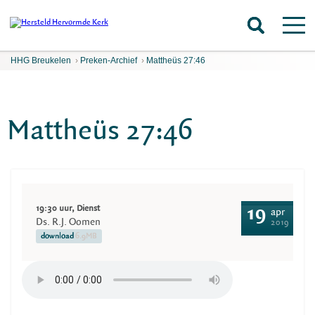
HHG Breukelen
›
Preken-Archief
›
Mattheüs 27:46
Mattheüs 27:46
19:30 uur, Dienst
19
apr
Ds. R.J. Oomen
2019
download
6.9MB