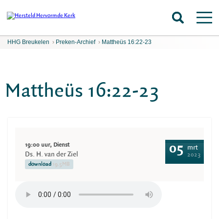
HHG Breukelen
›
Preken-Archief
›
Mattheüs 16:22-23
Mattheüs 16:22-23
19:00 uur, Dienst
05
mrt
Ds. H. van der Ziel
2023
download
19.5MB