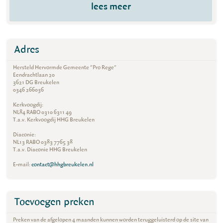
lees meer
Adres
Hersteld Hervormde Gemeente "Pro Rege"
Eendrachtlaan 20
3621 DG Breukelen
0346 266036
Kerkvoogdij:
NL84 RABO 0310 6311 49
T.a.v. Kerkvoogdij HHG Breukelen
Diaconie:
NL13 RABO 0383 7765 38
T.a.v. Diaconie HHG Breukelen
E-mail:
contact@hhgbreukelen.nl
Toevoegen preken
Preken van de afgelopen 4 maanden kunnen worden teruggeluisterd op de site van