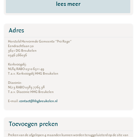
lees meer
Adres
Hersteld Hervormde Gemeente "Pro Rege"
Eendrachtlaan 20
3621 DG Breukelen
0346 266036
Kerkvoogdij:
NL84 RABO 0310 6311 49
T.a.v. Kerkvoogdij HHG Breukelen
Diaconie:
NL13 RABO 0383 7765 38
T.a.v. Diaconie HHG Breukelen
E-mail:
contact@hhgbreukelen.nl
Toevoegen preken
Preken van de afgelopen 4 maanden kunnen worden teruggeluisterd op de site van