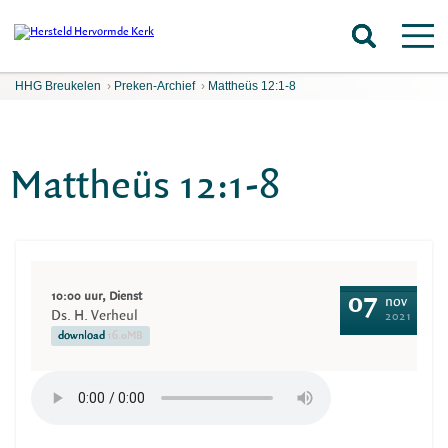
HHG Breukelen
›
Preken-Archief
›
Mattheüs 12:1-8
Mattheüs 12:1-8
10:00 uur, Dienst
07
nov
Ds. H. Verheul
2021
download
16.0MB