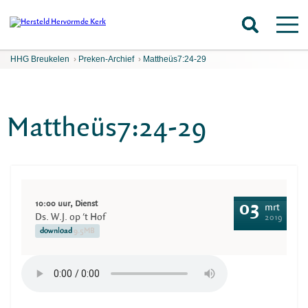
HHG Breukelen
›
Preken-Archief
›
Mattheüs7:24-29
Mattheüs7:24-29
10:00 uur, Dienst
03
mrt
Ds. W.J. op 't Hof
2019
download
9.5MB