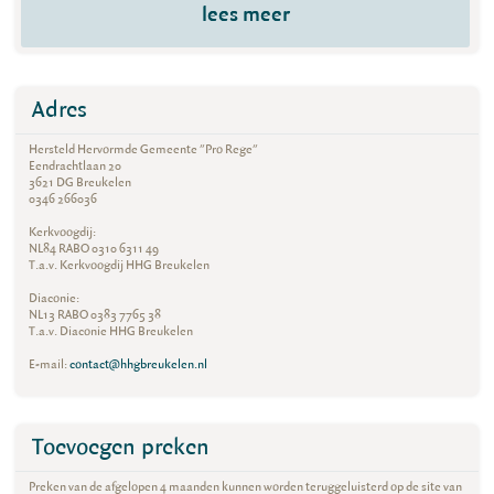
lees meer
Adres
Hersteld Hervormde Gemeente "Pro Rege"
Eendrachtlaan 20
3621 DG Breukelen
0346 266036
Kerkvoogdij:
NL84 RABO 0310 6311 49
T.a.v. Kerkvoogdij HHG Breukelen
Diaconie:
NL13 RABO 0383 7765 38
T.a.v. Diaconie HHG Breukelen
E-mail:
contact@hhgbreukelen.nl
Toevoegen preken
Preken van de afgelopen 4 maanden kunnen worden teruggeluisterd op de site van