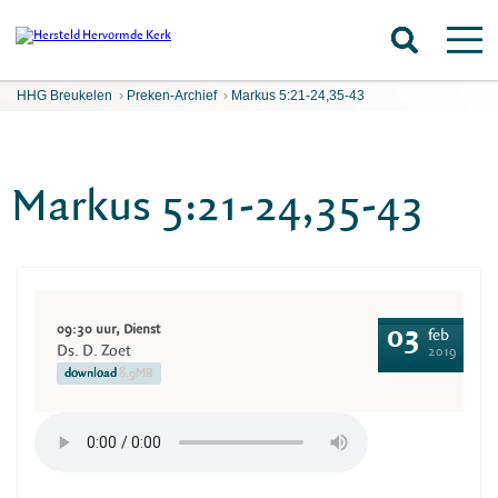
HHG Breukelen
›
Preken-Archief
›
Markus 5:21-24,35-43
Markus 5:21-24,35-43
09:30 uur, Dienst
03
feb
Ds. D. Zoet
2019
download
8.9MB