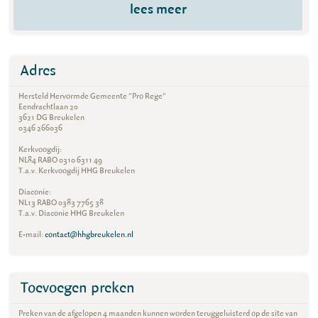
lees meer
Adres
Hersteld Hervormde Gemeente "Pro Rege"
Eendrachtlaan 20
3621 DG Breukelen
0346 266036
Kerkvoogdij:
NL84 RABO 0310 6311 49
T.a.v. Kerkvoogdij HHG Breukelen
Diaconie:
NL13 RABO 0383 7765 38
T.a.v. Diaconie HHG Breukelen
E-mail:
contact@hhgbreukelen.nl
Toevoegen preken
Preken van de afgelopen 4 maanden kunnen worden teruggeluisterd op de site van