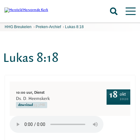
HHG Breukelen
›
Preken-Archief
›
Lukas 8:18
Lukas 8:18
10:00 uur, Dienst
18
okt
Ds. D. Heemskerk
2020
download
23.7MB