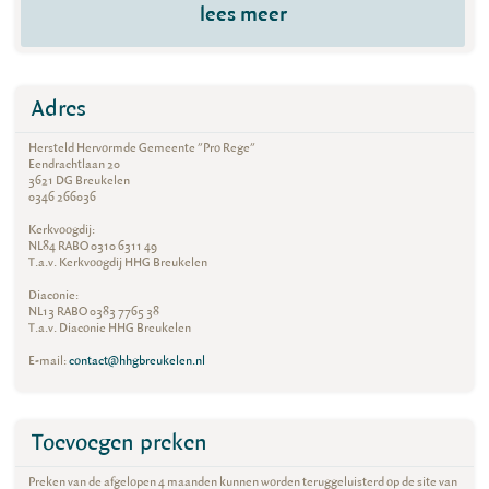
lees meer
Adres
Hersteld Hervormde Gemeente "Pro Rege"
Eendrachtlaan 20
3621 DG Breukelen
0346 266036
Kerkvoogdij:
NL84 RABO 0310 6311 49
T.a.v. Kerkvoogdij HHG Breukelen
Diaconie:
NL13 RABO 0383 7765 38
T.a.v. Diaconie HHG Breukelen
E-mail:
contact@hhgbreukelen.nl
Toevoegen preken
Preken van de afgelopen 4 maanden kunnen worden teruggeluisterd op de site van