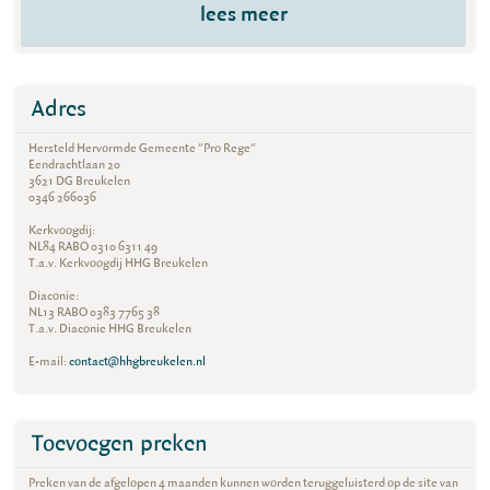
lees meer
Adres
Hersteld Hervormde Gemeente "Pro Rege"
Eendrachtlaan 20
3621 DG Breukelen
0346 266036
Kerkvoogdij:
NL84 RABO 0310 6311 49
T.a.v. Kerkvoogdij HHG Breukelen
Diaconie:
NL13 RABO 0383 7765 38
T.a.v. Diaconie HHG Breukelen
E-mail:
contact@hhgbreukelen.nl
Toevoegen preken
Preken van de afgelopen 4 maanden kunnen worden teruggeluisterd op de site van