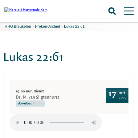
HHG Breukelen
›
Preken-Archief
›
Lukas 22:61
Lukas 22:61
19:00 uur, Dienst
17
mrt
Ds. M. van Sligtenhorst
2019
download
8.5MB