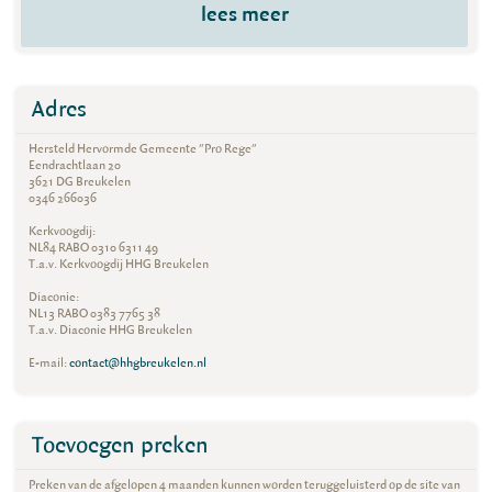
lees meer
Adres
Hersteld Hervormde Gemeente "Pro Rege"
Eendrachtlaan 20
3621 DG Breukelen
0346 266036
Kerkvoogdij:
NL84 RABO 0310 6311 49
T.a.v. Kerkvoogdij HHG Breukelen
Diaconie:
NL13 RABO 0383 7765 38
T.a.v. Diaconie HHG Breukelen
E-mail:
contact@hhgbreukelen.nl
Toevoegen preken
Preken van de afgelopen 4 maanden kunnen worden teruggeluisterd op de site van