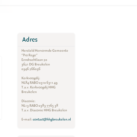
Adres
Hersteld Hervormde Gemeente
"Pro Rege"
Eendrachtlaan 20
3621 DG Breukelen
0346 266036
Kerkvoogdij:
NL84 RABO 0310 6311 49
T.a.v. Kerkvoogdij HHG
Breukelen
Diaconie:
NL13 RABO 0383 7765 38
T.a.v. Diaconie HHG Breukelen
E-mail:
contact@hhgbreukelen.nl