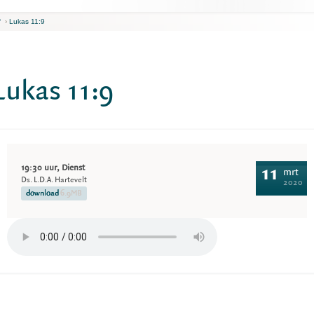
f
›
Lukas 11:9
Lukas 11:9
19:30 uur, Dienst
11
mrt
Ds. L.D.A. Hartevelt
2020
download
6.9MB