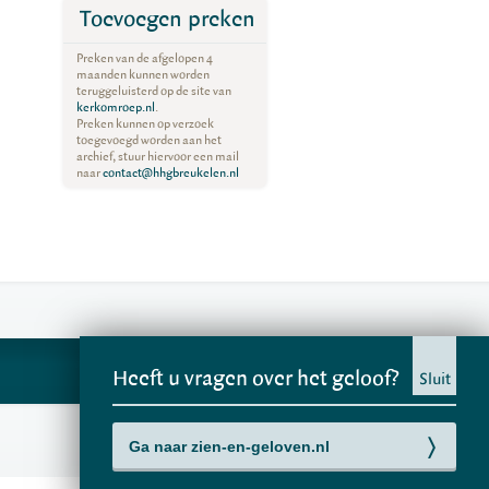
Toevoegen preken
Preken van de afgelopen 4
maanden kunnen worden
teruggeluisterd op de site van
kerkomroep.nl
.
Preken kunnen op verzoek
toegevoegd worden aan het
archief, stuur hiervoor een mail
naar
contact@hhgbreukelen.nl
Heeft u vragen over het geloof?
Sluit
Ga naar zien-en-geloven.nl