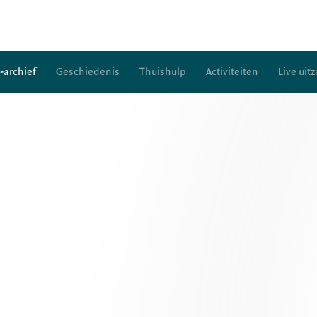
-archief
Geschiedenis
Thuishulp
Activiteiten
Live uit