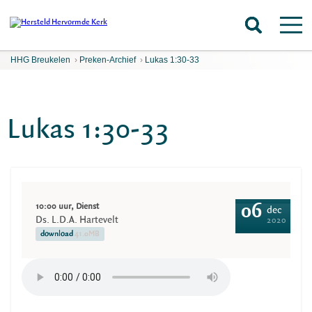
HHG Breukelen
›
Preken-Archief
›
Lukas 1:30-33
Lukas 1:30-33
10:00 uur, Dienst
06
dec
Ds. L.D.A. Hartevelt
2020
download
41.0MB