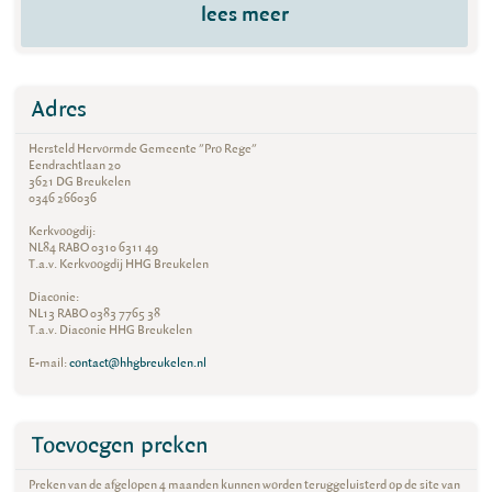
lees meer
Adres
Hersteld Hervormde Gemeente "Pro Rege"
Eendrachtlaan 20
3621 DG Breukelen
0346 266036
Kerkvoogdij:
NL84 RABO 0310 6311 49
T.a.v. Kerkvoogdij HHG Breukelen
Diaconie:
NL13 RABO 0383 7765 38
T.a.v. Diaconie HHG Breukelen
E-mail:
contact@hhgbreukelen.nl
Toevoegen preken
Preken van de afgelopen 4 maanden kunnen worden teruggeluisterd op de site van