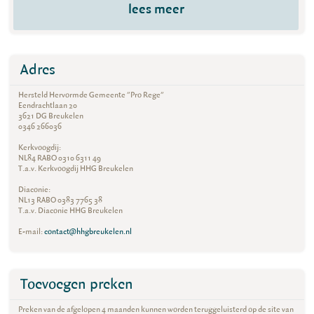
lees meer
Adres
Hersteld Hervormde Gemeente "Pro Rege"
Eendrachtlaan 20
3621 DG Breukelen
0346 266036
Kerkvoogdij:
NL84 RABO 0310 6311 49
T.a.v. Kerkvoogdij HHG Breukelen
Diaconie:
NL13 RABO 0383 7765 38
T.a.v. Diaconie HHG Breukelen
E-mail:
contact@hhgbreukelen.nl
Toevoegen preken
Preken van de afgelopen 4 maanden kunnen worden teruggeluisterd op de site van