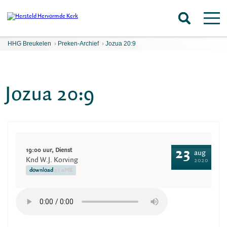
HHG Breukelen
›
Preken-Archief
›
Jozua 20:9
Jozua 20:9
19:00 uur, Dienst
23
aug
Knd W.J. Korving
2020
download
21.0MB