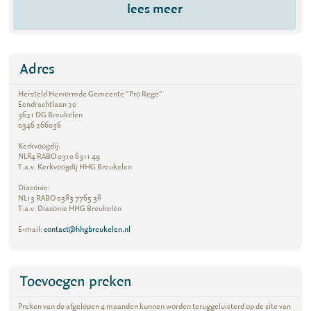
lees meer
Adres
Hersteld Hervormde Gemeente "Pro Rege"
Eendrachtlaan 20
3621 DG Breukelen
0346 266036
Kerkvoogdij:
NL84 RABO 0310 6311 49
T.a.v. Kerkvoogdij HHG Breukelen
Diaconie:
NL13 RABO 0383 7765 38
T.a.v. Diaconie HHG Breukelen
E-mail:
contact@hhgbreukelen.nl
Toevoegen preken
Preken van de afgelopen 4 maanden kunnen worden teruggeluisterd op de site van