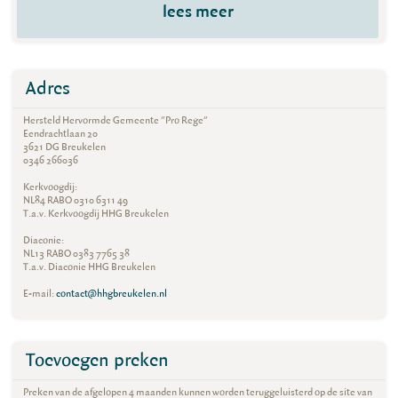
lees meer
Adres
Hersteld Hervormde Gemeente "Pro Rege"
Eendrachtlaan 20
3621 DG Breukelen
0346 266036
Kerkvoogdij:
NL84 RABO 0310 6311 49
T.a.v. Kerkvoogdij HHG Breukelen
Diaconie:
NL13 RABO 0383 7765 38
T.a.v. Diaconie HHG Breukelen
E-mail:
contact@hhgbreukelen.nl
Toevoegen preken
Preken van de afgelopen 4 maanden kunnen worden teruggeluisterd op de site van