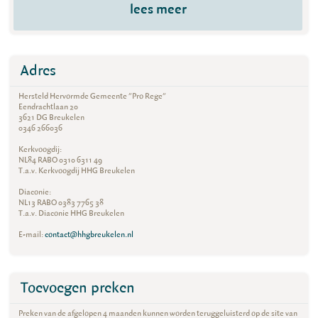
lees meer
Adres
Hersteld Hervormde Gemeente "Pro Rege"
Eendrachtlaan 20
3621 DG Breukelen
0346 266036
Kerkvoogdij:
NL84 RABO 0310 6311 49
T.a.v. Kerkvoogdij HHG Breukelen
Diaconie:
NL13 RABO 0383 7765 38
T.a.v. Diaconie HHG Breukelen
E-mail:
contact@hhgbreukelen.nl
Toevoegen preken
Preken van de afgelopen 4 maanden kunnen worden teruggeluisterd op de site van