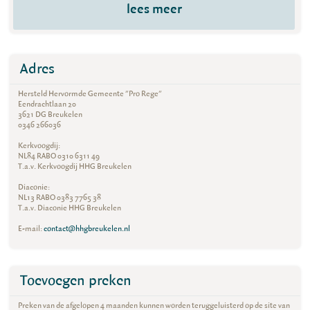
lees meer
Adres
Hersteld Hervormde Gemeente "Pro Rege"
Eendrachtlaan 20
3621 DG Breukelen
0346 266036
Kerkvoogdij:
NL84 RABO 0310 6311 49
T.a.v. Kerkvoogdij HHG Breukelen
Diaconie:
NL13 RABO 0383 7765 38
T.a.v. Diaconie HHG Breukelen
E-mail:
contact@hhgbreukelen.nl
Toevoegen preken
Preken van de afgelopen 4 maanden kunnen worden teruggeluisterd op de site van