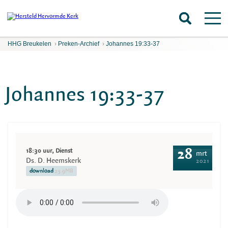
HHG Breukelen
›
Preken-Archief
›
Johannes 19:33-37
Johannes 19:33-37
18:30 uur, Dienst
28
mrt
Ds. D. Heemskerk
2021
download
23.9MB