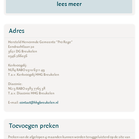
lees meer
Adres
Hersteld Hervormde Gemeente "Pro Rege"
Eendrachtlaan 20
3621 DG Breukelen
0346 266036
Kerkvoogdij:
NL84 RABO 0310 6311 49
T.a.v. Kerkvoogdij HHG Breukelen
Diaconie:
NL13 RABO 0383 7765 38
T.a.v. Diaconie HHG Breukelen
E-mail:
contact@hhgbreukelen.nl
Toevoegen preken
Preken van de afgelopen 4 maanden kunnen worden teruggeluisterd op de site van