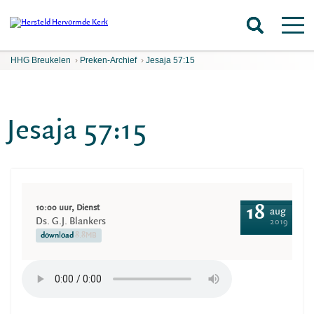
HHG Breukelen
›
Preken-Archief
›
Jesaja 57:15
Jesaja 57:15
10:00 uur, Dienst
18
aug
Ds. G.J. Blankers
2019
download
8.8MB