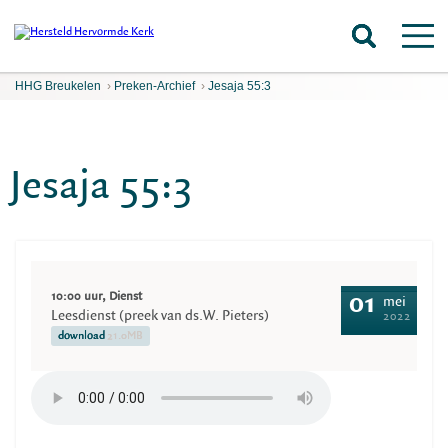
HHG Breukelen
›
Preken-Archief
›
Jesaja 55:3
Jesaja 55:3
10:00 uur, Dienst
01
mei
Leesdienst (preek van ds.W. Pieters)
2022
download
21.0MB