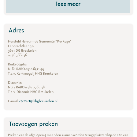
lees meer
Adres
Hersteld Hervormde Gemeente "Pro Rege"
Eendrachtlaan 20
3621 DG Breukelen
0346 266036
Kerkvoogdij:
NL84 RABO 0310 6311 49
T.a.v. Kerkvoogdij HHG Breukelen
Diaconie:
NL13 RABO 0383 7765 38
T.a.v. Diaconie HHG Breukelen
E-mail:
contact@hhgbreukelen.nl
Toevoegen preken
Preken van de afgelopen 4 maanden kunnen worden teruggeluisterd op de site van