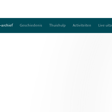
-archief
Geschiedenis
Thuishulp
Activiteiten
Live uit