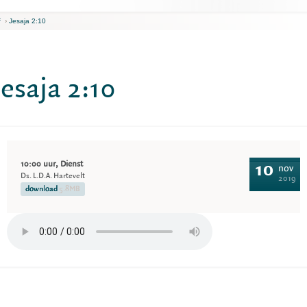
f
›
Jesaja 2:10
Jesaja 2:10
10:00 uur, Dienst
10
nov
Ds. L.D.A. Hartevelt
2019
download
5.8MB