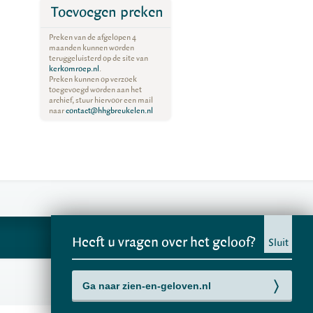
Toevoegen preken
Preken van de afgelopen 4
maanden kunnen worden
teruggeluisterd op de site van
kerkomroep.nl
.
Preken kunnen op verzoek
toegevoegd worden aan het
archief, stuur hiervoor een mail
naar
contact@hhgbreukelen.nl
Heeft u vragen over het geloof?
Sluit
Ga naar zien-en-geloven.nl