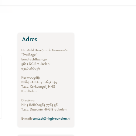
Adres
Hersteld Hervormde Gemeente
"Pro Rege"
Eendrachtlaan 20
3621 DG Breukelen
0346 266036
Kerkvoogdij:
NL84 RABO 0310 6311 49
T.a.v. Kerkvoogdij HHG
Breukelen
Diaconie:
NL13 RABO 0383 7765 38
T.a.v. Diaconie HHG Breukelen
E-mail:
contact@hhgbreukelen.nl