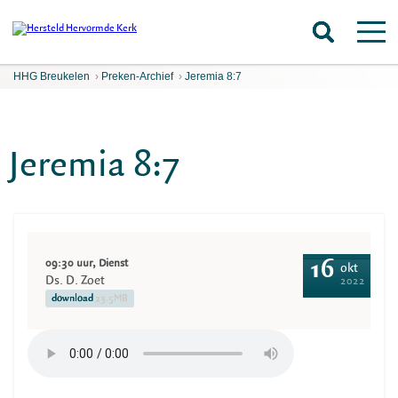
HHG Breukelen
›
Preken-Archief
›
Jeremia 8:7
Jeremia 8:7
09:30 uur, Dienst
16
okt
Ds. D. Zoet
2022
download
23.5MB