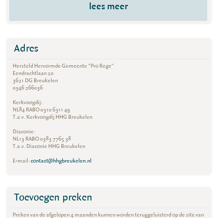
lees meer
Adres
Hersteld Hervormde Gemeente "Pro Rege"
Eendrachtlaan 20
3621 DG Breukelen
0346 266036
Kerkvoogdij:
NL84 RABO 0310 6311 49
T.a.v. Kerkvoogdij HHG Breukelen
Diaconie:
NL13 RABO 0383 7765 38
T.a.v. Diaconie HHG Breukelen
E-mail:
contact@hhgbreukelen.nl
Toevoegen preken
Preken van de afgelopen 4 maanden kunnen worden teruggeluisterd op de site van