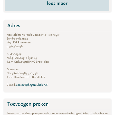
lees meer
Adres
Hersteld Hervormde Gemeente "Pro Rege"
Eendrachtlaan 20
3621 DG Breukelen
0346 266036
Kerkvoogdij:
NL84 RABO 0310 6311 49
T.a.v. Kerkvoogdij HHG Breukelen
Diaconie:
NL13 RABO 0383 7765 38
T.a.v. Diaconie HHG Breukelen
E-mail:
contact@hhgbreukelen.nl
Toevoegen preken
Preken van de afgelopen 4 maanden kunnen worden teruggeluisterd op de site van