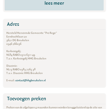
lees meer
Adres
Hersteld Hervormde Gemeente "Pro Rege"
Eendrachtlaan 20
3621 DG Breukelen
0346 266036
Kerkvoogdij:
NL84 RABO 0310 6311 49
T.a.v. Kerkvoogdij HHG Breukelen
Diaconie:
NL13 RABO 0383 7765 38
T.a.v. Diaconie HHG Breukelen
E-mail:
contact@hhgbreukelen.nl
Toevoegen preken
Preken van de afgelopen 4 maanden kunnen worden teruggeluisterd op de site van