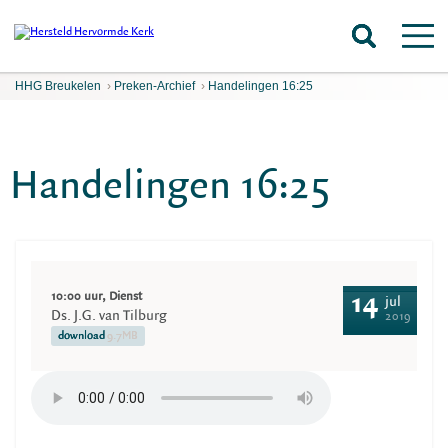
HHG Breukelen
›
Preken-Archief
›
Handelingen 16:25
Handelingen 16:25
10:00 uur, Dienst
14
jul
Ds. J.G. van Tilburg
2019
download
9.7MB