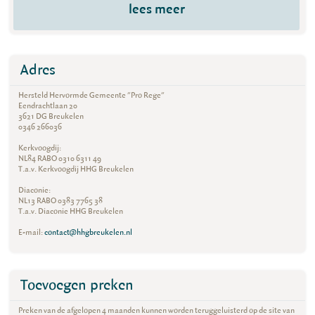
lees meer
Adres
Hersteld Hervormde Gemeente "Pro Rege"
Eendrachtlaan 20
3621 DG Breukelen
0346 266036
Kerkvoogdij:
NL84 RABO 0310 6311 49
T.a.v. Kerkvoogdij HHG Breukelen
Diaconie:
NL13 RABO 0383 7765 38
T.a.v. Diaconie HHG Breukelen
E-mail:
contact@hhgbreukelen.nl
Toevoegen preken
Preken van de afgelopen 4 maanden kunnen worden teruggeluisterd op de site van