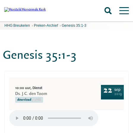
HHG Breukelen
›
Preken-Archief
›
Genesis 35:1-3
Genesis 35:1-3
10:00 uur, Dienst
22
sep
Ds. J.C. den Toom
2019
download
7.7MB