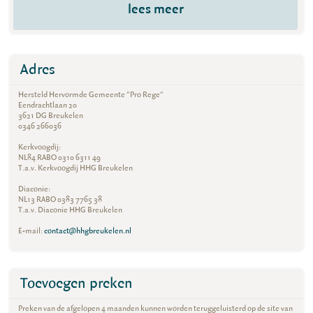
lees meer
Adres
Hersteld Hervormde Gemeente "Pro Rege"
Eendrachtlaan 20
3621 DG Breukelen
0346 266036
Kerkvoogdij:
NL84 RABO 0310 6311 49
T.a.v. Kerkvoogdij HHG Breukelen
Diaconie:
NL13 RABO 0383 7765 38
T.a.v. Diaconie HHG Breukelen
E-mail:
contact@hhgbreukelen.nl
Toevoegen preken
Preken van de afgelopen 4 maanden kunnen worden teruggeluisterd op de site van