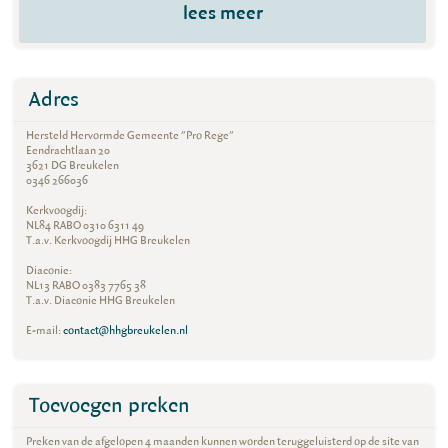
lees meer
Adres
Hersteld Hervormde Gemeente "Pro Rege"
Eendrachtlaan 20
3621 DG Breukelen
0346 266036
Kerkvoogdij:
NL84 RABO 0310 6311 49
T.a.v. Kerkvoogdij HHG Breukelen
Diaconie:
NL13 RABO 0383 7765 38
T.a.v. Diaconie HHG Breukelen
E-mail:
contact@hhgbreukelen.nl
Toevoegen preken
Preken van de afgelopen 4 maanden kunnen worden teruggeluisterd op de site van