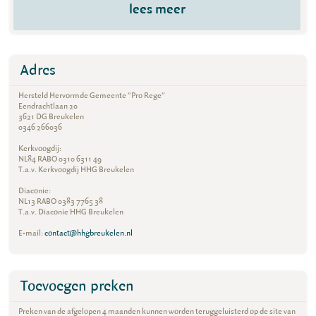
lees meer
Adres
Hersteld Hervormde Gemeente "Pro Rege"
Eendrachtlaan 20
3621 DG Breukelen
0346 266036
Kerkvoogdij:
NL84 RABO 0310 6311 49
T.a.v. Kerkvoogdij HHG Breukelen
Diaconie:
NL13 RABO 0383 7765 38
T.a.v. Diaconie HHG Breukelen
E-mail:
contact@hhgbreukelen.nl
Toevoegen preken
Preken van de afgelopen 4 maanden kunnen worden teruggeluisterd op de site van