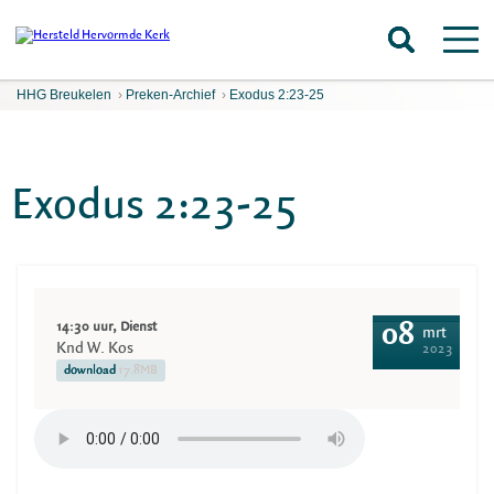
HHG Breukelen
›
Preken-Archief
›
Exodus 2:23-25
Exodus 2:23-25
14:30 uur, Dienst
08
mrt
Knd W. Kos
2023
download
17.8MB