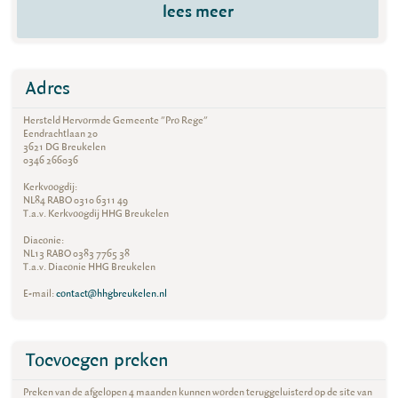
lees meer
Adres
Hersteld Hervormde Gemeente "Pro Rege"
Eendrachtlaan 20
3621 DG Breukelen
0346 266036
Kerkvoogdij:
NL84 RABO 0310 6311 49
T.a.v. Kerkvoogdij HHG Breukelen
Diaconie:
NL13 RABO 0383 7765 38
T.a.v. Diaconie HHG Breukelen
E-mail:
contact@hhgbreukelen.nl
Toevoegen preken
Preken van de afgelopen 4 maanden kunnen worden teruggeluisterd op de site van