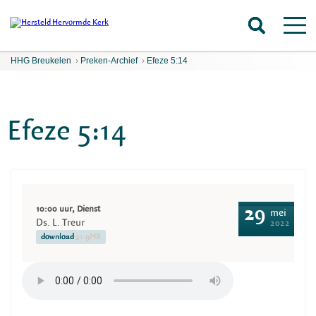
HHG Breukelen
›
Preken-Archief
›
Efeze 5:14
Efeze 5:14
10:00 uur, Dienst
29
mei
Ds. L. Treur
2022
download
21.9MB